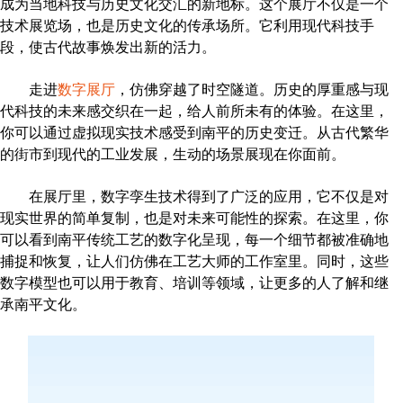
成为当地科技与历史文化交汇的新地标。这个展厅不仅是一个
技术展览场，也是历史文化的传承场所。它利用现代科技手
段，使古代故事焕发出新的活力。
走进
数字展厅
，仿佛穿越了时空隧道。历史的厚重感与现
代科技的未来感交织在一起，给人前所未有的体验。在这里，
你可以通过虚拟现实技术感受到南平的历史变迁。从古代繁华
的街市到现代的工业发展，生动的场景展现在你面前。
在展厅里，数字孪生技术得到了广泛的应用，它不仅是对
现实世界的简单复制，也是对未来可能性的探索。在这里，你
可以看到南平传统工艺的数字化呈现，每一个细节都被准确地
捕捉和恢复，让人们仿佛在工艺大师的工作室里。同时，这些
数字模型也可以用于教育、培训等领域，让更多的人了解和继
承南平文化。