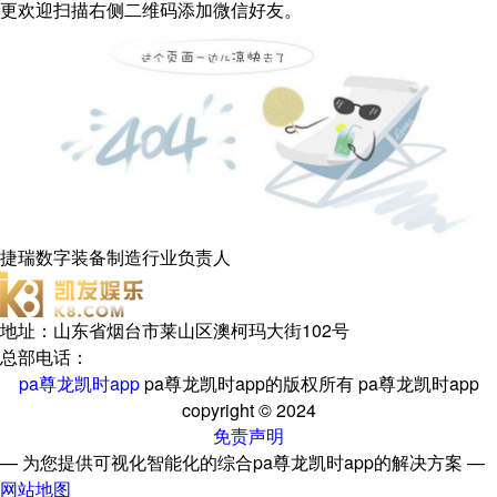
更欢迎扫描右侧二维码添加微信好友。
捷瑞数字装备制造行业负责人
地址：山东省烟台市莱山区澳柯玛大街102号
总部电话：
pa尊龙凯时app
pa尊龙凯时app的版权所有 pa尊龙凯时app
copyright © 2024
免责声明
— 为您提供可视化智能化的综合pa尊龙凯时app的解决方案 —
网站地图