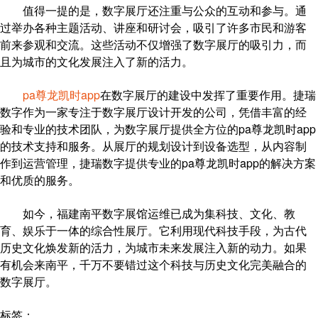
值得一提的是，数字展厅还注重与公众的互动和参与。通
过举办各种主题活动、讲座和研讨会，吸引了许多市民和游客
前来参观和交流。这些活动不仅增强了数字展厅的吸引力，而
且为城市的文化发展注入了新的活力。
pa尊龙凯时app
在数字展厅的建设中发挥了重要作用。捷瑞
数字作为一家专注于数字展厅设计开发的公司，凭借丰富的经
验和专业的技术团队，为数字展厅提供全方位的pa尊龙凯时app
的技术支持和服务。从展厅的规划设计到设备选型，从内容制
作到运营管理，捷瑞数字提供专业的pa尊龙凯时app的解决方案
和优质的服务。
如今，福建南平数字展馆运维已成为集科技、文化、教
育、娱乐于一体的综合性展厅。它利用现代科技手段，为古代
历史文化焕发新的活力，为城市未来发展注入新的动力。如果
有机会来南平，千万不要错过这个科技与历史文化完美融合的
数字展厅。
标签：