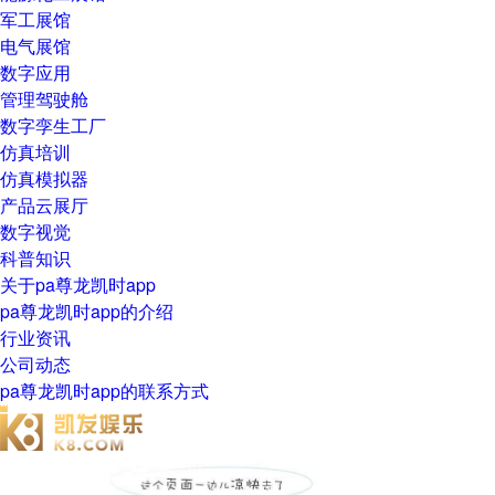
军工展馆
电气展馆
数字应用
管理驾驶舱
数字孪生工厂
仿真培训
仿真模拟器
产品云展厅
数字视觉
科普知识
关于pa尊龙凯时app
pa尊龙凯时app的介绍
行业资讯
公司动态
pa尊龙凯时app的联系方式