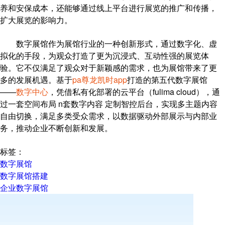
养和安保成本，还能够通过线上平台进行展览的推广和传播，
扩大展览的影响力。
数字展馆作为展馆行业的一种创新形式，通过数字化、虚
拟化的手段，为观众打造了更为沉浸式、互动性强的展览体
验。它不仅满足了观众对于新颖感的需求，也为展馆带来了更
多的发展机遇。基于
pa尊龙凯时app
打造的第五代数字展馆
——
数字中心
，凭借私有化部署的云平台（fulima cloud），通
过一套空间布局 n套数字内容 定制智控后台，实现多主题内容
自由切换，满足多类受众需求，以数据驱动外部展示与内部业
务，推动企业不断创新和发展。
标签：
数字展馆
数字展馆搭建
企业数字展馆