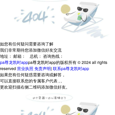
如您有任何疑问需要咨询了解
我们非常期待您添加微信好友交流
地址：
邮箱：
总机：
咨询热线：
pa尊龙凯时app
pa尊龙凯时app的版权所有
© 2024 all rights
reserved
营业执照
免责声明
|
联系pa尊龙凯时app
如果您有任何疑惑需要咨询或解答，
可以直接联系您的专属客户代表 , ,
更欢迎扫描右侧二维码添加微信好友。