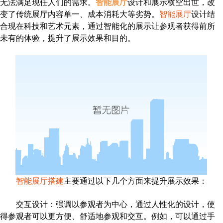
无法满足现任人们的需求。
智能展厅
设计和展示横空出世，改
变了传统展厅内容单一、成本消耗大等劣势。
智能展厅
设计结
合现在科技和艺术元素，通过智能化的展示让参观者获得前所
未有的体验，提升了展示效果和目的。
智能展厅搭建
主要通过以下几个方面来提升展示效果：
交互设计：强调以参观者为中心，通过人性化的设计，使
得参观者可以更方便、舒适地参观和交互。例如，可以通过手