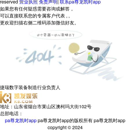
reserved
营业执照
免责声明
|
联系pa尊龙凯时app
如果您有任何疑惑需要咨询或解答，
可以直接联系您的专属客户代表 , ,
更欢迎扫描右侧二维码添加微信好友。
捷瑞数字装备制造行业负责人
地址：山东省烟台市莱山区澳柯玛大街102号
总部电话：
pa尊龙凯时app
pa尊龙凯时app的版权所有 pa尊龙凯时app
copyright © 2024