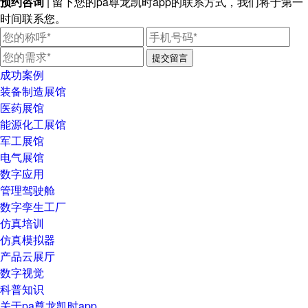
预约咨询
| 留下您的pa尊龙凯时app的联系方式，我们将于第一
时间联系您。
提交留言
成功案例
装备制造展馆
医药展馆
能源化工展馆
军工展馆
电气展馆
数字应用
管理驾驶舱
数字孪生工厂
仿真培训
仿真模拟器
产品云展厅
数字视觉
科普知识
关于pa尊龙凯时app