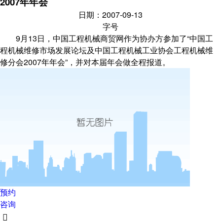
2007年年会
日期：2007-09-13
字号
9月13日，中国工程机械商贸网作为协办方参加了“中国工
程机械维修市场发展论坛及中国工程机械工业协会工程机械维
修分会2007年年会”，并对本届年会做全程报道。
预约
咨询
