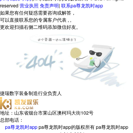
reserved
营业执照
免责声明
|
联系pa尊龙凯时app
如果您有任何疑惑需要咨询或解答，
可以直接联系您的专属客户代表 , ,
更欢迎扫描右侧二维码添加微信好友。
捷瑞数字装备制造行业负责人
地址：山东省烟台市莱山区澳柯玛大街102号
总部电话：
pa尊龙凯时app
pa尊龙凯时app的版权所有 pa尊龙凯时app