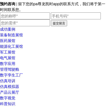
预约咨询
| 留下您的pa尊龙凯时app的联系方式，我们将于第一
时间联系您。
提交留言
成功案例
装备制造展馆
医药展馆
能源化工展馆
军工展馆
电气展馆
数字应用
管理驾驶舱
数字孪生工厂
仿真培训
仿真模拟器
产品云展厅
数字视觉
科普知识