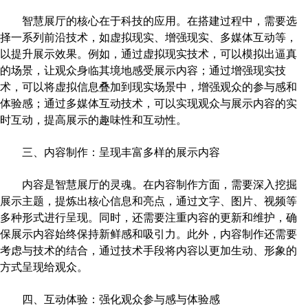
智慧展厅的核心在于科技的应用。在搭建过程中，需要选
择一系列前沿技术，如虚拟现实、增强现实、多媒体互动等，
以提升展示效果。例如，通过虚拟现实技术，可以模拟出逼真
的场景，让观众身临其境地感受展示内容；通过增强现实技
术，可以将虚拟信息叠加到现实场景中，增强观众的参与感和
体验感；通过多媒体互动技术，可以实现观众与展示内容的实
时互动，提高展示的趣味性和互动性。
三、内容制作：呈现丰富多样的展示内容
内容是智慧展厅的灵魂。在内容制作方面，需要深入挖掘
展示主题，提炼出核心信息和亮点，通过文字、图片、视频等
多种形式进行呈现。同时，还需要注重内容的更新和维护，确
保展示内容始终保持新鲜感和吸引力。此外，内容制作还需要
考虑与技术的结合，通过技术手段将内容以更加生动、形象的
方式呈现给观众。
四、互动体验：强化观众参与感与体验感