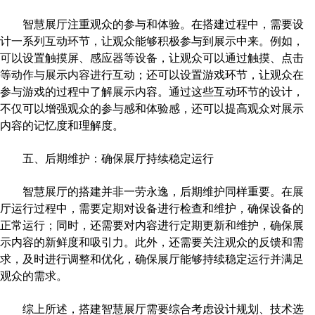
智慧展厅注重观众的参与和体验。在搭建过程中，需要设
计一系列互动环节，让观众能够积极参与到展示中来。例如，
可以设置触摸屏、感应器等设备，让观众可以通过触摸、点击
等动作与展示内容进行互动；还可以设置游戏环节，让观众在
参与游戏的过程中了解展示内容。通过这些互动环节的设计，
不仅可以增强观众的参与感和体验感，还可以提高观众对展示
内容的记忆度和理解度。
五、后期维护：确保展厅持续稳定运行
智慧展厅的搭建并非一劳永逸，后期维护同样重要。在展
厅运行过程中，需要定期对设备进行检查和维护，确保设备的
正常运行；同时，还需要对内容进行定期更新和维护，确保展
示内容的新鲜度和吸引力。此外，还需要关注观众的反馈和需
求，及时进行调整和优化，确保展厅能够持续稳定运行并满足
观众的需求。
综上所述，搭建智慧展厅需要综合考虑设计规划、技术选