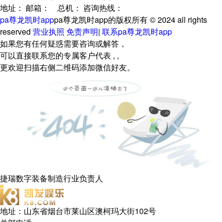
地址：
邮箱：
总机：
咨询热线：
pa尊龙凯时app
pa尊龙凯时app的版权所有
© 2024 all rights
reserved
营业执照
免责声明
|
联系pa尊龙凯时app
如果您有任何疑惑需要咨询或解答，
可以直接联系您的专属客户代表 , ,
更欢迎扫描右侧二维码添加微信好友。
捷瑞数字装备制造行业负责人
地址：山东省烟台市莱山区澳柯玛大街102号