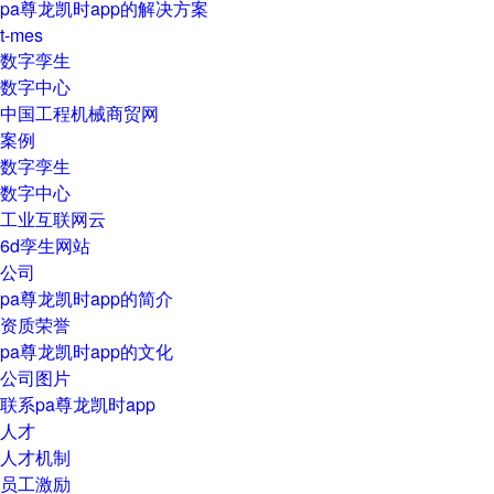
pa尊龙凯时app的解决方案
t-mes
数字孪生
数字中心
中国工程机械商贸网
案例
数字孪生
数字中心
工业互联网云
6d孪生网站
公司
pa尊龙凯时app的简介
资质荣誉
pa尊龙凯时app的文化
公司图片
联系pa尊龙凯时app
人才
人才机制
员工激励