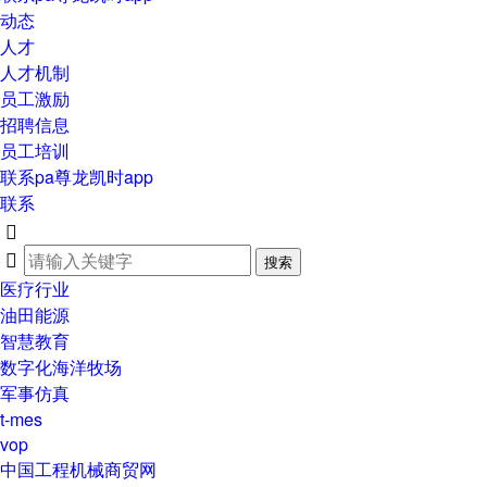
动态
人才
人才机制
员工激励
招聘信息
员工培训
联系pa尊龙凯时app
联系


搜索
医疗行业
油田能源
智慧教育
数字化海洋牧场
军事仿真
t-mes
vop
中国工程机械商贸网