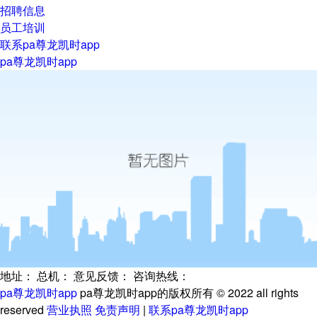
招聘信息
员工培训
联系pa尊龙凯时app
pa尊龙凯时app
地址：
总机：
意见反馈：
咨询热线：
pa尊龙凯时app
pa尊龙凯时app的版权所有
© 2022 all rights
reserved
营业执照
免责声明
|
联系pa尊龙凯时app