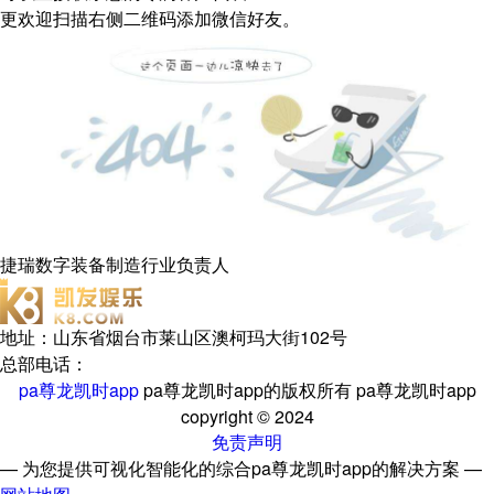
更欢迎扫描右侧二维码添加微信好友。
捷瑞数字装备制造行业负责人
地址：山东省烟台市莱山区澳柯玛大街102号
总部电话：
pa尊龙凯时app
pa尊龙凯时app的版权所有 pa尊龙凯时app
copyright © 2024
免责声明
— 为您提供可视化智能化的综合pa尊龙凯时app的解决方案 —