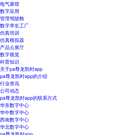
电气展馆
数字应用
管理驾驶舱
数字孪生工厂
仿真培训
仿真模拟器
产品云展厅
数字视觉
科普知识
关于pa尊龙凯时app
pa尊龙凯时app的介绍
行业资讯
公司动态
pa尊龙凯时app的联系方式
华东数字中心
华中数字中心
西南数字中心
华北数字中心
pa尊龙凯时app