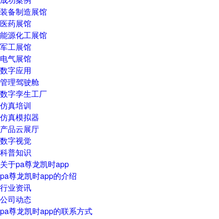
装备制造展馆
医药展馆
能源化工展馆
军工展馆
电气展馆
数字应用
管理驾驶舱
数字孪生工厂
仿真培训
仿真模拟器
产品云展厅
数字视觉
科普知识
关于pa尊龙凯时app
pa尊龙凯时app的介绍
行业资讯
公司动态
pa尊龙凯时app的联系方式