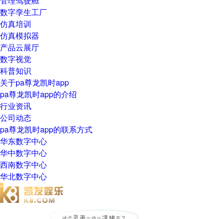
管理驾驶舱
数字孪生工厂
仿真培训
仿真模拟器
产品云展厅
数字视觉
科普知识
关于pa尊龙凯时app
pa尊龙凯时app的介绍
行业资讯
公司动态
pa尊龙凯时app的联系方式
华东数字中心
华中数字中心
西南数字中心
华北数字中心