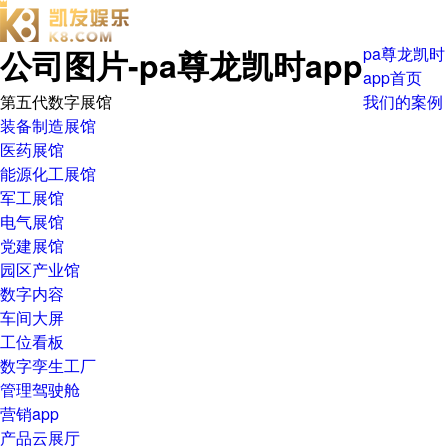
公司图片-pa尊龙凯时app
pa尊龙凯时
app首页
第五代数字展馆
我们的案例
装备制造展馆
医药展馆
能源化工展馆
军工展馆
电气展馆
党建展馆
园区产业馆
数字内容
车间大屏
工位看板
数字孪生工厂
管理驾驶舱
营销app
产品云展厅