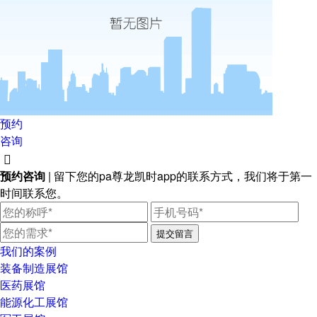
预约
咨询

预约咨询
| 留下您的pa尊龙凯时app的联系方式，我们将于第一
时间联系您。
提交留言
我们的案例
装备制造展馆
医药展馆
能源化工展馆