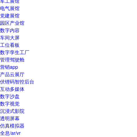
军工展馆
电气展馆
党建展馆
园区产业馆
数字内容
车间大屏
工位看板
数字孪生工厂
管理驾驶舱
营销app
产品云展厅
伏锂码智控后台
互动多媒体
数字沙盘
数字视觉
沉浸式影院
透明屏幕
仿真模拟器
全息/ar/vr