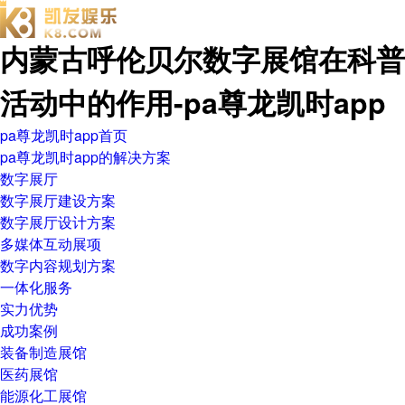
内蒙古呼伦贝尔数字展馆在科普
活动中的作用-pa尊龙凯时app
pa尊龙凯时app首页
pa尊龙凯时app的解决方案
数字展厅
数字展厅建设方案
数字展厅设计方案
多媒体互动展项
数字内容规划方案
一体化服务
实力优势
成功案例
装备制造展馆
医药展馆
能源化工展馆