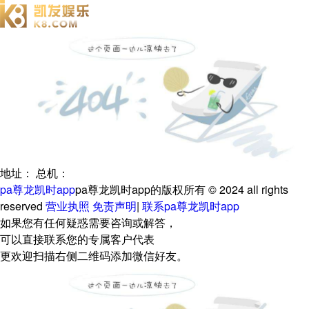
地址：
总机：
pa尊龙凯时app
pa尊龙凯时app的版权所有
© 2024 all rights
reserved
营业执照
免责声明
|
联系pa尊龙凯时app
如果您有任何疑惑需要咨询或解答，
可以直接联系您的专属客户代表
更欢迎扫描右侧二维码添加微信好友。