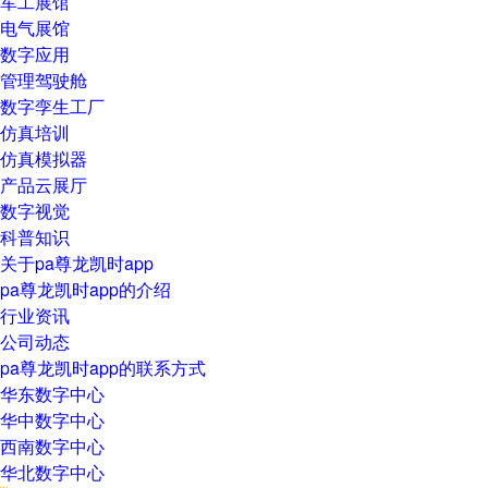
军工展馆
电气展馆
数字应用
管理驾驶舱
数字孪生工厂
仿真培训
仿真模拟器
产品云展厅
数字视觉
科普知识
关于pa尊龙凯时app
pa尊龙凯时app的介绍
行业资讯
公司动态
pa尊龙凯时app的联系方式
华东数字中心
华中数字中心
西南数字中心
华北数字中心