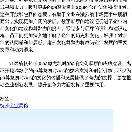
成果和实力，吸引更多的pa尊龙凯时app的合作伙伴和投资者。
这种开放和包容的态度，有助于企业在激烈的市场竞争中脱颖
而出，实现更加广阔的发展。数字展厅的建设还促进了企业内
部文化的建设和凝聚力的提升。通过参与展厅的设计和建设过
程，员工们更加深入地了解了企业的历史和文化，增强了对企
业的认同感和归属感。这种文化凝聚力将成为企业发展的重要
支撑和动力源泉。
江西省抚州市某pa尊龙凯时app的文化展厅的成功建设，离
不开捷瑞数字的pa尊龙凯时app的技术支持和创新引领，不仅为
pa尊龙凯时app的文化的传播和发展提供了有力的支撑，更在推
动企业创新发展、提升竞争力方面发挥了重要作用。
标签：
抚州企业展馆