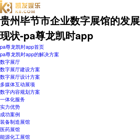
贵州毕节市企业数字展馆的发展
现状-pa尊龙凯时app
pa尊龙凯时app首页
pa尊龙凯时app的解决方案
数字展厅
数字展厅建设方案
数字展厅设计方案
多媒体互动展项
数字内容规划方案
一体化服务
实力优势
成功案例
装备制造展馆
医药展馆
能源化工展馆