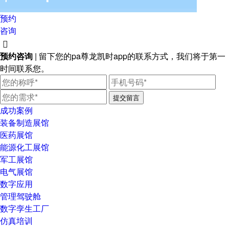
预约
咨询

预约咨询
| 留下您的pa尊龙凯时app的联系方式，我们将于第一
时间联系您。
提交留言
成功案例
装备制造展馆
医药展馆
能源化工展馆
军工展馆
电气展馆
数字应用
管理驾驶舱
数字孪生工厂
仿真培训