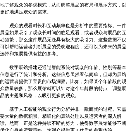
地了解观众的参观模式，从而调整展品的布局和展示方式，以
更好地满足观众的需求。
观众的观看时长和互动频率也是分析中的重要指标。一件
展品如果吸引了观众长时间的驻足观看，或者观众与展品的互
动频繁，那么这件展品无疑具有极大的吸引力。这些数据不仅
可以帮助运营者判断展品的受欢迎程度，还可以为未来的展品
选择和策展提供有益的参考。
数字展馆搭建还通过智能系统对观众的年龄、性别等基本
信息进行了统计和分析。这些信息虽然看似简单，但却为展馆
的运营者提供了宝贵的市场洞察。比如，如果某个年龄段的观
众数量较多，那么展馆就可以针对这个年龄段的特点，调整展
品的主题和风格，以吸引更多的观众。
基于人工智能的观众行为分析并非一蹴而就的过程。它需
要大量的数据积累、精细化的算法处理以及运营者的深入解
读。然而，正是这种持续不断的努力，使得数字展馆能够不断
优化自身的运营策略，为观众提供更加优质的参观体验。