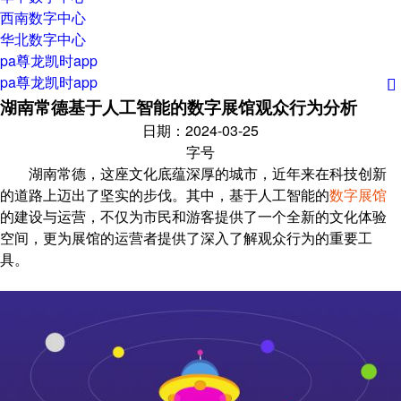
西南数字中心
华北数字中心
pa尊龙凯时app
pa尊龙凯时app

湖南常德基于人工智能的数字展馆观众行为分析
日期：2024-03-25
字号
湖南常德，这座文化底蕴深厚的城市，近年来在科技创新
的道路上迈出了坚实的步伐。其中，基于人工智能的
数字展馆
的建设与运营，不仅为市民和游客提供了一个全新的文化体验
空间，更为展馆的运营者提供了深入了解观众行为的重要工
具。