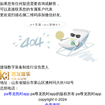
如果您有任何疑惑需要咨询或解答，
可以直接联系您的专属客户代表
更欢迎扫描右侧二维码添加微信好友。
捷瑞数字装备制造行业负责人
地址：山东省烟台市莱山区澳柯玛大街102号
总部电话：
pa尊龙凯时app
pa尊龙凯时app的版权所有 pa尊龙凯时app
copyright © 2024
免责声明