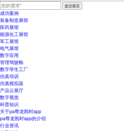
提交留言
成功案例
装备制造展馆
医药展馆
能源化工展馆
军工展馆
电气展馆
数字应用
管理驾驶舱
数字孪生工厂
仿真培训
仿真模拟器
产品云展厅
数字视觉
科普知识
关于pa尊龙凯时app
pa尊龙凯时app的介绍
行业资讯