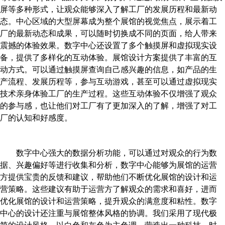
屏等多种形式，让观众能够深入了解工厂的发展历程和最新动
态。中心区域的大型屏幕成为整个展馆的视觉焦点，展示着工
厂的最新动态和成果，可以随时切换成不同的页面，给人带来
震撼的体验效果。数字中心还设置了多个触摸屏和虚拟现实设
备，提供了多样化的互动体验。展馆设计方案提供了丰富的互
动方式。可以通过触摸屏查询自己感兴趣的信息，如产品的生
产流程、发展历程等，参与互动游戏，甚至可以通过虚拟现实
技术亲身体验工厂的生产过程。这些互动体验不仅增强了观众
的参与感，也让他们对工厂有了更加深入的了解，增强了对工
厂的认知和好感度。
数字中心强大的数据分析功能，可以通过对观众的行为数
据、兴趣偏好等进行收集和分析，数字中心能够为展馆的运营
方提供宝贵的反馈和建议，帮助他们不断优化展馆的设计和运
营策略。这些建议有助于运营方了解观众的需求和喜好，进而
优化展馆的设计和运营策略，提升观众的满意度和粘性。数字
中心的设计还注重与展馆整体风格的协调。我们采用了现代极
简的设计风格，以白色和灰色为主色调，营造出一种科技、时