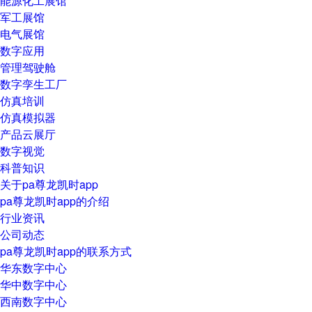
能源化工展馆
军工展馆
电气展馆
数字应用
管理驾驶舱
数字孪生工厂
仿真培训
仿真模拟器
产品云展厅
数字视觉
科普知识
关于pa尊龙凯时app
pa尊龙凯时app的介绍
行业资讯
公司动态
pa尊龙凯时app的联系方式
华东数字中心
华中数字中心
西南数字中心