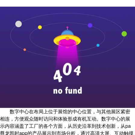
数字中心在布局上位于展馆的中心位置，与其他展区紧密
相连，方便观众随时访问和体验形成有机互动。数字中心的展
示内容涵盖了工厂的各个方面，从历史沿革到技术创新，从pa
尊龙凯时app的产品展示到市场分析，通过高清大屏、互动触摸