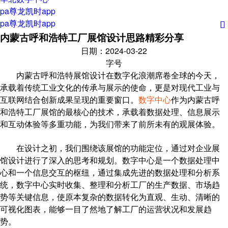
pa尊龙凯时app
pa尊龙凯时app

内蒙古呼和浩特工厂展馆设计思路精彩分享
日期：2024-03-22
字号
内蒙古呼和浩特展馆设计在数字化浪潮席卷全球的今天，
承载着传统工业文化的传承与展示的使命，更是对现代工业与
互联网结合创新成果呈现的重要窗口。
数字中心
作为内蒙古呼
和浩特工厂展馆的最核心的技术，承载着数据处理、信息展示
和互动体验等多重功能，为我们带来了前所未有的观展体验。
在设计之初，我们围绕该展馆的功能定位，通过对企业展
馆设计进行了深入的思考和规划。数字中心是一个数据处理中
心和一个信息交互的枢纽，通过集成先进的数据处理和分析系
统，数字中心实时收集、整理和分析工厂的生产数据、市场趋
势等关键信息，使原本复杂的数据转化为直观、生动、清晰的
可视化图表，能够一目了然地了解工厂的运营状况和发展趋
势。