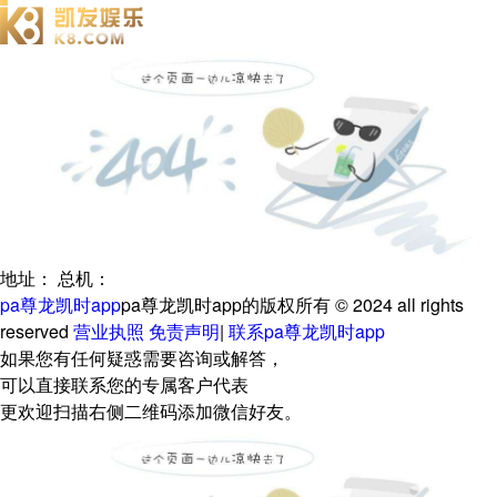
地址：
总机：
pa尊龙凯时app
pa尊龙凯时app的版权所有
© 2024 all rights
reserved
营业执照
免责声明
|
联系pa尊龙凯时app
如果您有任何疑惑需要咨询或解答，
可以直接联系您的专属客户代表
更欢迎扫描右侧二维码添加微信好友。