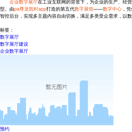
企业数字展厅
在工业互联网的背景下，为企业的生产、经营
型。由
pa尊龙凯时app
打造的第五代
数字展馆
——
数字中心
，凭
智控后台，实现多主题内容自由切换，满足多类受众需求，以数
标签：
数字展厅
数字展厅建设
企业数字展厅
预约