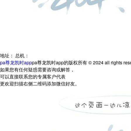
地址：
总机：
pa尊龙凯时app
pa尊龙凯时app的版权所有
© 2024 all rights re
如果您有任何疑惑需要咨询或解答，
可以直接联系您的专属客户代表
更欢迎扫描右侧二维码添加微信好友。