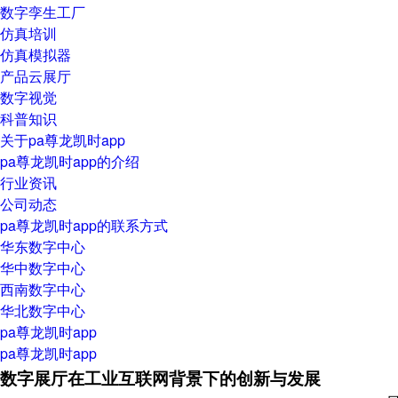
数字孪生工厂
仿真培训
仿真模拟器
产品云展厅
数字视觉
科普知识
关于pa尊龙凯时app
pa尊龙凯时app的介绍
行业资讯
公司动态
pa尊龙凯时app的联系方式
华东数字中心
华中数字中心
西南数字中心
华北数字中心
pa尊龙凯时app
pa尊龙凯时app
数字展厅在工业互联网背景下的创新与发展