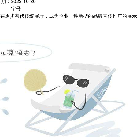
期：2023-10-30
字号
在逐步替代传统展厅，成为企业一种新型的品牌宣传推广的展示