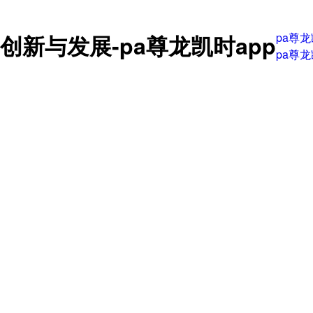
新与发展-pa尊龙凯时app
pa尊龙
pa尊