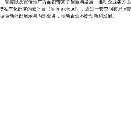
、管控以及宣传推广方面都带来了创新与发展，推动企业各方面
借私有化部署的云平台（fulima cloud），通过一套空间布局 n
据驱动外部展示与内部业务，推动企业不断创新和发展。