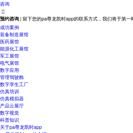
咨询

预约咨询
| 留下您的pa尊龙凯时app的联系方式，我们将于第
成功案例
装备制造展馆
医药展馆
能源化工展馆
军工展馆
电气展馆
数字应用
管理驾驶舱
数字孪生工厂
仿真培训
仿真模拟器
产品云展厅
数字视觉
科普知识
关于pa尊龙凯时app