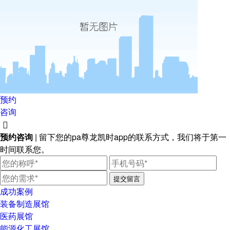
预约
咨询

预约咨询
| 留下您的pa尊龙凯时app的联系方式，我们将于第一
时间联系您。
提交留言
成功案例
装备制造展馆
医药展馆
能源化工展馆