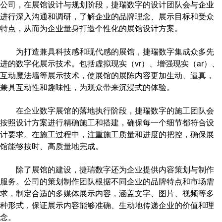
公司，在展馆设计与规划阶段，捷瑞数字的设计团队会与企业
进行深入沟通和调研，了解企业的品牌理念、展示目标和受众
特点，从而为企业量身打造个性化的展馆设计方案。
为打造兼具科技感和现代感的展馆，捷瑞数字集成众多先
进的数字化展示技术。包括虚拟现实（vr）、增强现实（ar）、
互动魔法墙等展示技术，使展馆的展陈内容更加生动、逼真，
兼具互动性和趣味性，为观众带来沉浸式的体验。
在企业数字展馆的落地执行阶段，捷瑞数字的施工团队会
按照设计方案进行精确施工和搭建，确保每一个细节都符合设
计要求。在施工过程中，注重施工质量和进度的把控，确保展
馆能够按时、高质量地完成。
除了展馆的建设，捷瑞数字还为企业提供内容策划与制作
服务。公司的策划制作团队根据不同企业的品牌特点和市场需
求，制定合适的多媒体展示内容，涵盖文字、图片、视频等多
种形式，保证展示内容能够准确、生动地传递企业的价值和理
念。