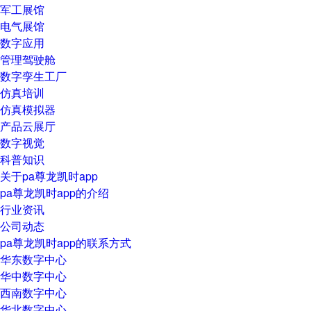
军工展馆
电气展馆
数字应用
管理驾驶舱
数字孪生工厂
仿真培训
仿真模拟器
产品云展厅
数字视觉
科普知识
关于pa尊龙凯时app
pa尊龙凯时app的介绍
行业资讯
公司动态
pa尊龙凯时app的联系方式
华东数字中心
华中数字中心
西南数字中心
华北数字中心