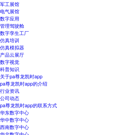
军工展馆
电气展馆
数字应用
管理驾驶舱
数字孪生工厂
仿真培训
仿真模拟器
产品云展厅
数字视觉
科普知识
关于pa尊龙凯时app
pa尊龙凯时app的介绍
行业资讯
公司动态
pa尊龙凯时app的联系方式
华东数字中心
华中数字中心
西南数字中心
华北数字中心