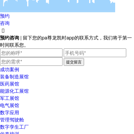
预约
咨询

预约咨询
| 留下您的pa尊龙凯时app的联系方式，我们将于第一
时间联系您。
提交留言
成功案例
装备制造展馆
医药展馆
能源化工展馆
军工展馆
电气展馆
数字应用
管理驾驶舱
数字孪生工厂
仿真培训