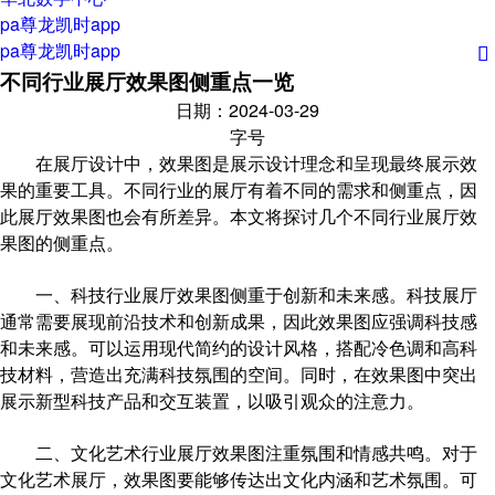
pa尊龙凯时app
pa尊龙凯时app

不同行业展厅效果图侧重点一览
日期：2024-03-29
字号
在展厅设计中，效果图是展示设计理念和呈现最终展示效
果的重要工具。不同行业的展厅有着不同的需求和侧重点，因
此展厅效果图也会有所差异。本文将探讨几个不同行业展厅效
果图的侧重点。
一、科技行业展厅效果图侧重于创新和未来感。科技展厅
通常需要展现前沿技术和创新成果，因此效果图应强调科技感
和未来感。可以运用现代简约的设计风格，搭配冷色调和高科
技材料，营造出充满科技氛围的空间。同时，在效果图中突出
展示新型科技产品和交互装置，以吸引观众的注意力。
二、文化艺术行业展厅效果图注重氛围和情感共鸣。对于
文化艺术展厅，效果图要能够传达出文化内涵和艺术氛围。可