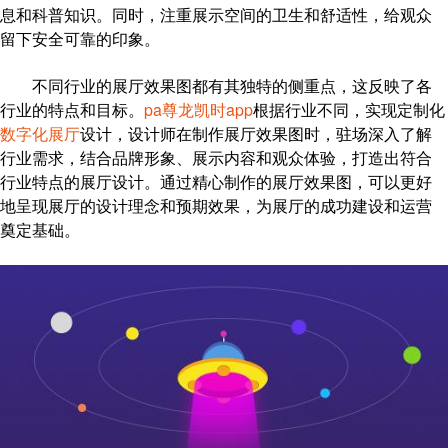
息和科普知识。同时，注重展示空间的卫生和舒适性，给观众
留下安全可靠的印象。
不同行业的展厅效果图都有其独特的侧重点，这反映了各
行业的特点和目标。
pa尊龙凯时app
根据行业不同，实现定制化
数字化展厅
设计，设计师在制作展厅效果图时，驻场深入了解
行业需求，结合品牌形象、展示内容和观众体验，打造出符合
行业特点的展厅设计。通过精心制作的展厅效果图，可以更好
地呈现展厅的设计理念和预期效果，为展厅的成功建设和运营
奠定基础。