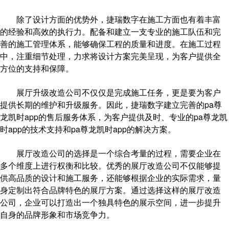
除了设计方面的优势外，捷瑞数字在施工方面也有着丰富
的经验和高效的执行力。配备和建立一支专业的施工队伍和完
善的施工管理体系，能够确保工程的质量和进度。在施工过程
中，注重细节处理，力求将设计方案完美呈现，为客户提供全
方位的支持和保障。
展厅升级改造公司不仅仅是完成施工任务，更是要为客户
提供长期的维护和升级服务。因此，捷瑞数字建立完善的pa尊
龙凯时app的售后服务体系，为客户提供及时、专业的pa尊龙凯
时app的技术支持和pa尊龙凯时app的解决方案。
展厅改造公司的选择是一个综合考量的过程，需要企业在
多个维度上进行权衡和比较。优秀的展厅改造公司不仅能够提
供高品质的设计和施工服务，还能够根据企业的实际需求，量
身定制出符合品牌特色的展厅方案。通过选择这样的展厅改造
公司，企业可以打造出一个独具特色的展示空间，进一步提升
自身的品牌形象和市场竞争力。